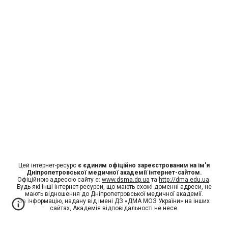
Цей інтернет-ресурс
є єдиним офіційно зареєстрованим на ім'я
Дніпропетровської медичної академії інтернет-сайтом.
Офіційною адресою сайту є:
www.dsma.dp.ua
та
http://dma.edu.ua
.
Будь-які інші інтернет-ресурси, що мають схожі доменні адреси, не
мають відношення до Дніпропетровської медичної академії.
За інформацію, надану від імені ДЗ «ДМА МОЗ України» на інших
сайтах, Академія відповідальності не несе.